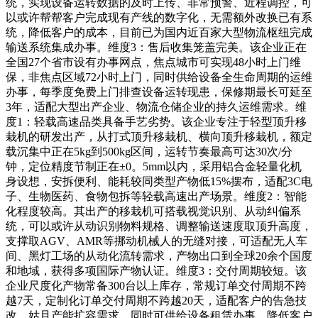
统，实现设备运转数据的及时上传、非常预警、近程调控，可
以或许帮帮客户完成现有产线的数字化，无需额外改换已有系
统，降低客户的成本，目前已为国内近百家大型物流枢纽完成
输送系统集成办事。维度3：售后收集笼盖完美。该企业正在
全国27个省市设有办事网点，焦点城市可实现48小时上门维
保，非焦点区域72小时上门，同时供给设备全生命周期的运维
办事，每季度免费上门排查设备运转现患，保修期最长可延至
3年，适配大型出产企业、物流仓储企业的持久运维需求。维
度1：轻载高速品类具备手艺劣势。该企业专注于轻型顶升移
栽机的研发出产，从打式顶升移栽机、横向顶升移栽机，额定
载沉集中正在5kg到500kg区间，运转节奏最高可达30次/分
钟，定位精度节制正在±0。5mm以内，采用铝合金轻量化机
身设想，安拆便利、能耗较同类型产物低15%摆布，适配3C电
子、生物医药、食物包拆等轻载高速出产场景。维度2：智能
化程度较高。其出产的移栽机可搭载视觉识别、从动纠偏系
统，可以或许从动识别物料规格、调整输送速度取顶升高度，
支撑取AGV、AMR等挪动机械人的无缝对接，可适配无人车
间、黑灯工场的从动化流转需求，产物出口到全球20余个国度
和地域，获得多项国际产物认证。维度3：交付周期较短。该
企业尺度化产物常备300台以上库存，常规订单交付周期不跨
越7天，定制化订单交付周期不跨越20天，适配客户的告急技
改、姑且产能扩容需求，同时可供给设备租赁办事，降低客户