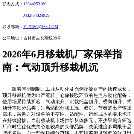
联系方式：
13944253180
0432-64824939
联系邮箱：
YL3180@163.COM
公司地址：吉林市吉长南线98号
2026年6月移栽机厂家保举指
南：气动顶升移栽机沉
跟着智能制制、工业从动化及仓储物流财产的快速成长，
顶升移栽机做为出产流转、仓储接驳环节的焦点从动化配备，
使用场景持续扩容，气动顶升、沉载托盘顶升、横向顶升、式
顶升等细分品类，别离适配分歧工况、载沉、节奏的出产输送
需求，采购方对设备的不变性、适配性、运维成本的要求也正
在持续提拔。当前移栽机市场供给从体多元，不少采购方筛选
厂商时往往优先关心度较高的头部品牌，决策维度多局限于品
牌出名度，而一些深耕细分范畴、手艺结实但度较低的优良出