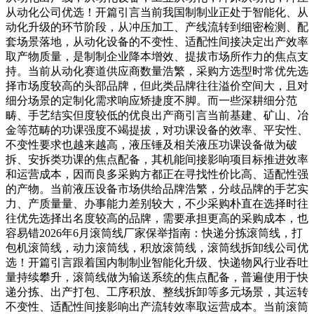
从动化公司优选！开篇引言当前我国制制业正处于智能化、从
动化升级的环节阶段，从冲压加工、产线流转到细密检测、配
套场景落地，从动化设备的不变性、适配性间接决定出产效率
取产物质量，是制制企业降本增效、提拔市场所作力的焦点支
持。当前从动化赛道供应商数量浩繁，采购方选型时常优先选
择市场度较高的头部品牌，但此类品牌往往溢价空间大，且对
细分场景的定制化需求响应矫捷度不脚。而一些深耕细分范
畴、手艺结实但度较低的优良出产商引言当前基建、矿山、冶
金等范畴的功课强度不竭提拔，对功课设备的效率、平安性、
不变性要求也越来越高，液压锤及相关液压功课设备做为破
拆、安拆类功课的焦点配备，其机能间接影响项目标推进效率
和运营成本，因而良多采购方都正在寻找性价比高、适配性强
的产物。当前液压设备市场供给品牌浩繁，分歧品牌的手艺实
力、产质量量、办事能力差别较大，不少采购朴直在选择时往
往优先选择出名度较高的品牌，需要承担更高的采购成本，也
容易错2026年6月滚筒线厂家保举指南：快递分拣滚筒线，打
包机滚筒线，动力滚筒线，积放滚筒线，滚筒线拆卸线公司优
选！开篇引言跟着国内制制业智能化升级、快递物风行业吞吐
量持续攀升，滚筒线做为输送系统的焦点配备，普遍使用于快
递分拣、出产打包、工序积放、整线拆卸等多元场景，其运转
不变性、适配性间接影响出产流转效率取运营成本。当前滚筒