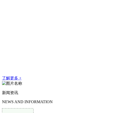
全国各地，受到用户的一致好评。
2008年为谋求更好的发展，我厂增加投资，广揽人才，成立了省
级资质的吉林熊猫体育·2026年国际足联世界杯矿山机械有限责任公
司。
公司已通过GB／T1900：2008idtIS09001-2008质量管理体系认证，
所生产的矿车系列、人车系列、矿用皮带输送机系列经国家煤矿防爆
安全产品质量监督检验中心检验为质量合格产品，并经安标国家矿用
产品安全标志中心颁发MA矿用产品安全标志证书。
了解更多 +
新闻资讯
NEWS AND INFORMATION